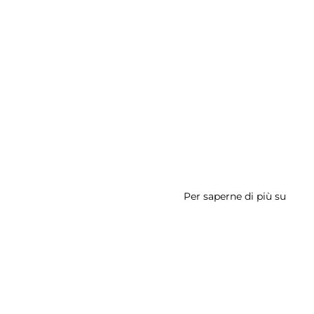
Per saperne di più su
Buca
delle
Lette