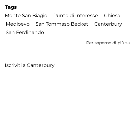
Tags
Monte San Biagio
Punto di Interesse
Chiesa
Medioevo
San Tommaso Becket
Canterbury
San Ferdinando
Per saperne di più su
Ch
di
Ca
Iscriviti a Canterbury
e
Ca
Footer
Contatti
Cookie Policy
Privacy Policy
menu
Aggiorna le preferenze sui cookie