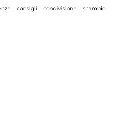
enze
consigli
condivisione
scambio
e sui cookie