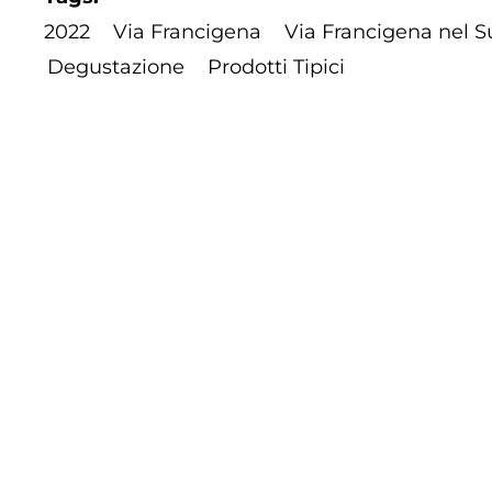
2022
Via Francigena
Via Francigena nel S
Degustazione
Prodotti Tipici
Footer
Contatti
Cookie Policy
Privacy Policy
menu