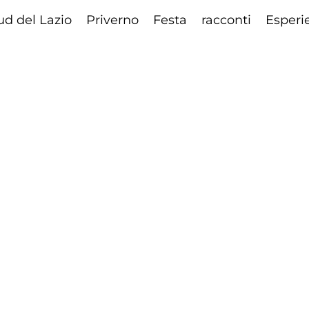
ud del Lazio
Priverno
Festa
racconti
Esperi
Aggiorna le preferenz