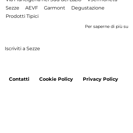
Sezze
AEVF
Garmont
Degustazione
Prodotti Tipici
Per saperne di più su
C
c
No
Iscriviti a Sezze
d
Se
a
S
Footer
-
Contatti
Cookie Policy
Privacy Policy
menu
S
2
Ap
Aggiorna le preferenze sui cookie