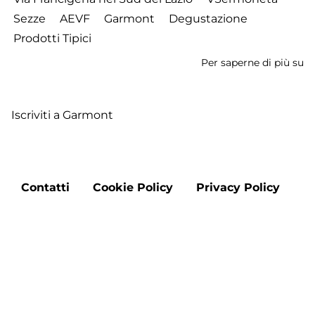
Sezze
AEVF
Garmont
Degustazione
Prodotti Tipici
Per saperne di più su
C
c
No
Iscriviti a Garmont
d
Se
a
S
Footer
-
Contatti
Cookie Policy
Privacy Policy
menu
S
2
Ap
Aggiorna le preferenze sui cookie