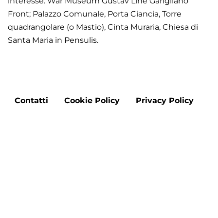
interesse: War Museum Gustav Line Garigliano
Front; Palazzo Comunale, Porta Ciancia, Torre
quadrangolare (o Mastio), Cinta Muraria, Chiesa di
Santa Maria in Pensulis.
Footer
Contatti
Cookie Policy
Privacy Policy
menu
Aggiorna le preferenze sui cookie