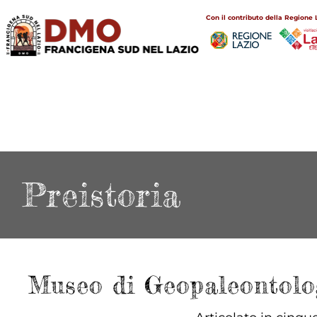
Salta
Main
Con il contributo della Regione 
al
navigation
contenuto
principale
Preistoria
Museo di Geopaleontolog