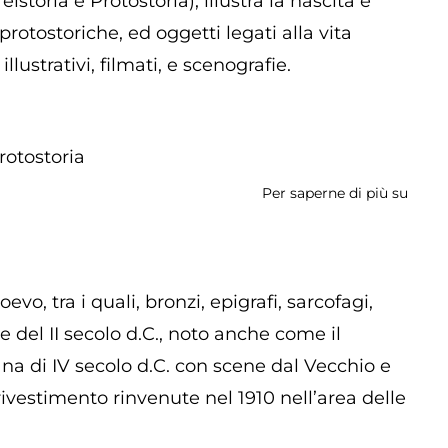
storia e Protostoria), illustra la nascita e
 protostoriche, ed oggetti legati alla vita
lustrativi, filmati, e scenografie.
rotostoria
Per saperne di più su
Muse
di
Geopa
e
Preis
o, tra i quali, bronzi, epigrafi, sarcofagi,
dei
e del II secolo d.C., noto anche come il
Colli
tiana di IV secolo d.C. con scene dal Vecchio e
Alban
 rivestimento rinvenute nel 1910 nell’area delle