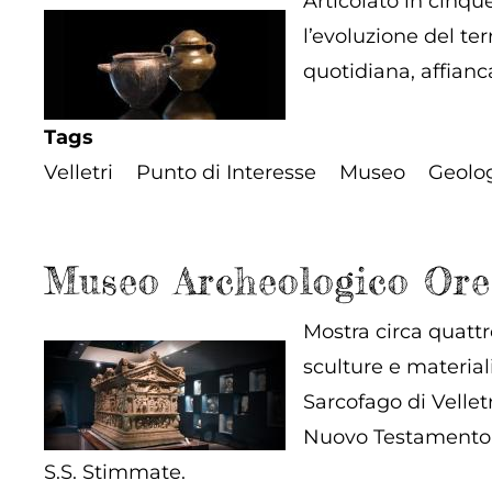
Articolato in cinque
l’evoluzione del ter
quotidiana, affianca
Tags
Velletri
Punto di Interesse
Museo
Geolo
Museo Archeologico Ore
Mostra circa quattro
sculture e material
Sarcofago di Velletr
Nuovo Testamento, e
S.S. Stimmate.