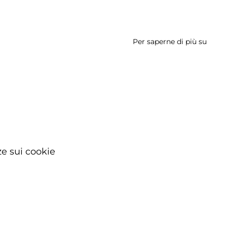
Per saperne di più su
Muse
Arche
Orest
Nardi
e sui cookie