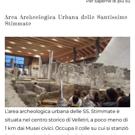
Per saperne di più su
M
de
Ga
Area Archeologica Urbana delle Santissime
Stimmate
L’area archeologica urbana delle SS. Stimmate è
situata nel centro storico di Velletri, a poco meno di
1 km dai Musei civici. Occupa il colle su cui si stanziò