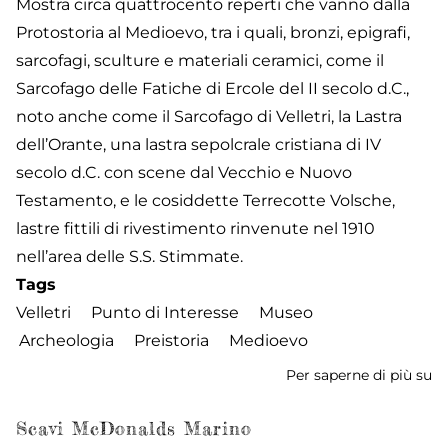
Mostra circa quattrocento reperti che vanno dalla
Protostoria al Medioevo, tra i quali, bronzi, epigrafi,
sarcofagi, sculture e materiali ceramici, come il
Sarcofago delle Fatiche di Ercole del II secolo d.C.,
noto anche come il Sarcofago di Velletri, la Lastra
dell’Orante, una lastra sepolcrale cristiana di IV
secolo d.C. con scene dal Vecchio e Nuovo
Testamento, e le cosiddette Terrecotte Volsche,
lastre fittili di rivestimento rinvenute nel 1910
nell’area delle S.S. Stimmate.
Tags
Velletri
Punto di Interesse
Museo
Archeologia
Preistoria
Medioevo
Per saperne di più su
M
Ar
Or
Scavi McDonalds Marino