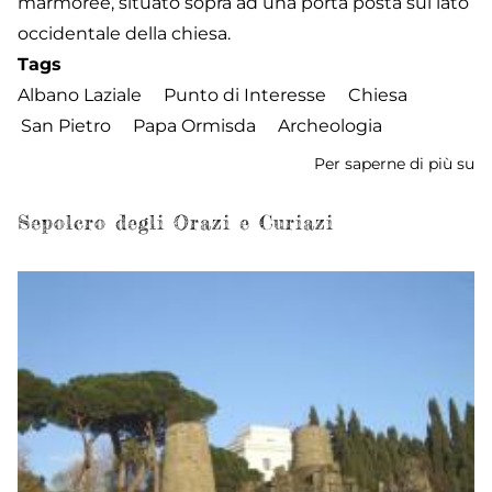
marmoree, situato sopra ad una porta posta sul lato
occidentale della chiesa.
Tags
Albano Laziale
Punto di Interesse
Chiesa
San Pietro
Papa Ormisda
Archeologia
Per saperne di più su
Ch
di
S
Sepolcro degli Orazi e Curiazi
Pi