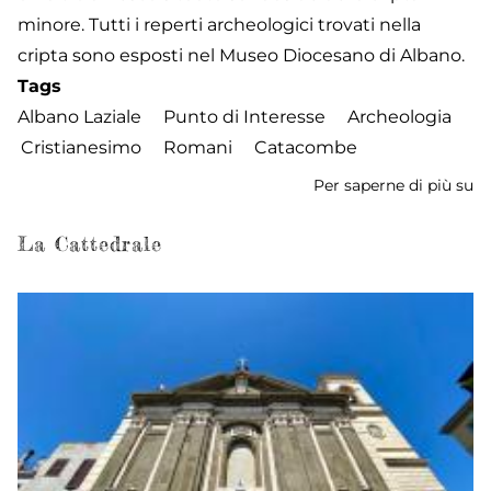
minore. Tutti i reperti archeologici trovati nella
cripta sono esposti nel Museo Diocesano di Albano.
Tags
Albano Laziale
Punto di Interesse
Archeologia
Cristianesimo
Romani
Catacombe
Per saperne di più su
C
di
S
La Cattedrale
Se