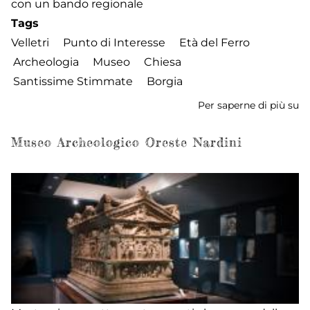
con un bando regionale
Tags
Velletri
Punto di Interesse
Età del Ferro
Archeologia
Museo
Chiesa
Santissime Stimmate
Borgia
Per saperne di più su
Ar
Ar
U
Museo Archeologico Oreste Nardini
de
Sa
S