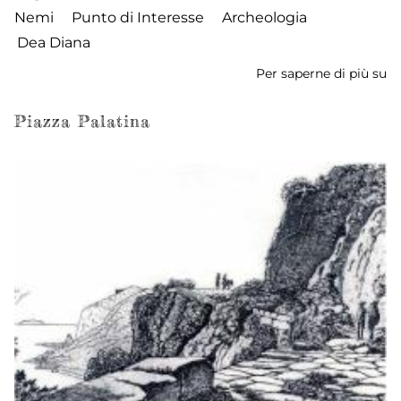
Nemi
Punto di Interesse
Archeologia
Dea Diana
Per saperne di più su
Ar
ar
de
Piazza Palatina
Sa
di
D
N