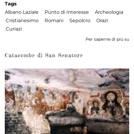
Tags
Albano Laziale
Punto di Interesse
Archeologia
Cristianesimo
Romani
Sepolcro
Orazi
Curiazi
Per saperne di più su
Se
de
Or
Catacombe di San Senatore
e
Cu