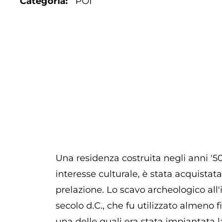
Categoria
POI
Una residenza costruita negli anni '50
interesse culturale, è stata acquistata
prelazione. Lo scavo archeologico all'
secolo d.C., che fu utilizzato almeno 
una delle quali era stata impiantata l