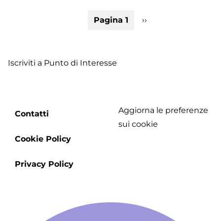
T
Paginazione
Pagina 1
Pagina
››
M
successiva
Iscriviti a Punto di Interesse
Aggiorna le preferenze
Footer
Contatti
sui cookie
menu
Cookie Policy
Privacy Policy