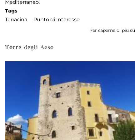
Mediterraneo.
Tags
Terracina
Punto di Interesse
Per saperne di più su
Te
R
Torre degli Acso