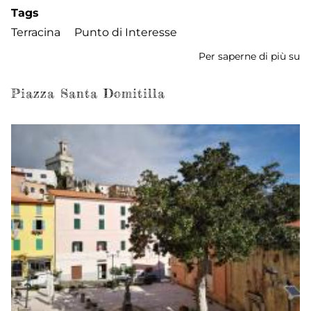
Tags
Terracina
Punto di Interesse
Per saperne di più su
Po
Na
Piazza Santa Domitilla