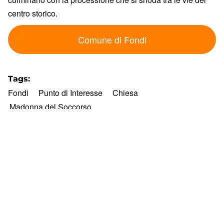
centro storico.
Comune di Fondi
Tags
Fondi
Punto di Interesse
Chiesa
Madonna del Soccorso
Footer
Contatti
Cookie Policy
Privacy Policy
menu
Aggiorna le preferenze sui cookie