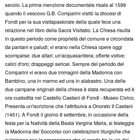
secolo. La prima menzione documentale risale al 1599
quando il vescovo G.B. Comparini visitò la diocesi di
Fondi per la sua visitapastorale della quale fece una
relazione nel libro della Sacra Visitatio. La Chiesa risulta
in questo periodo come proprietà del comune e circondata
da pantani e paludi; vi erano nella Chiesa opere oggi
scomparse: due altari; un'acquasantiera; offerte votive;
calici d'oro; drappeggi sericei. Sempre del periodo del
Comparini vi erano due immagini della Madonna con
Bambino, una in marmo ed una in alabastro. Una delle
due campane originali della chiesa è stata recuperata ed è
ora custodita nel Castello Caetani di Fondi - Museo Civico.
Presenta un'iscrizione che l'attribuiva a Onorato II Caetani
(1451). A Fondi il giorno 8 settembre, in occasione della
festa per la Natività della Beata Vergine Maria, si festeggia
la Madonna del Soccorso con celebrazioni liturgiche che
culminano con la processione che si snoda tra le vie del