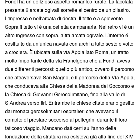
Fondi ha un delizioso aspetto romanico rurale. La facciata
presenta 2 arcate ogivali sorrette al centro da un pilastro.
L'ingresso è nell'arcata di destra. Il tetto è a spiovente.
Sopra il tetto vi è una celletta campanaria. Nel retro vi è un
altro ingresso con sopra, altra arcata ogivale. L’interno é
costituito da un’unica navata con archi a tutto sesto e volte
a crociera. È ubicata sulla via Appia lato Roma, un tratto
molto importante della via Francigena che a Fondi aveva
due differenti percorsi: quello più antico, ovvero il percorso
che attraversava San Magno, e il percorso della Via Appia,
che conduceva alla Chiesa della Madonna del Soccorso e
la Chiesa di Giovanni Gerosolimitano, fino alla valle di
S.Andrea verso Itri. Entrambe le chiese citate erano gestite
dai monaci gerosolimitani ospitalieri che avevano il
compito di prestare soccorso ai pellegrini durante il loro
faticoso viaggio. Mancano dati certi sull'anno della
fondazione della struttura ma esisteva già alla fine del XIV