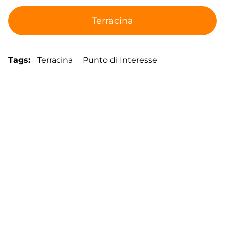
Terracina
Tags
Terracina
Punto di Interesse
Footer
Contatti
Cookie Policy
Privacy Policy
menu
Aggiorna le preferenze sui cookie