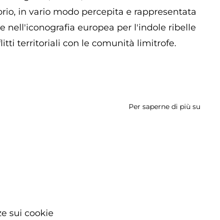
torio, in vario modo percepita e rappresentata
 nell'iconografia europea per l'indole ribelle
tti territoriali con le comunità limitrofe.
Per saperne di più su
Muse
Terre
di
Confi
e sui cookie