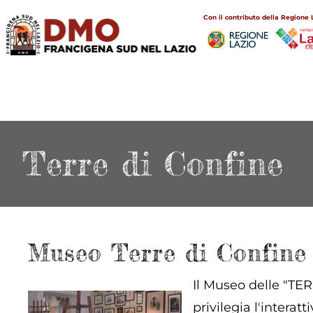
Salta
Main
Con il contributo della Regione 
al
navigation
contenuto
principale
Terre di Confine
Museo Terre di Confine
Il Museo delle "TER
privilegia l'intera