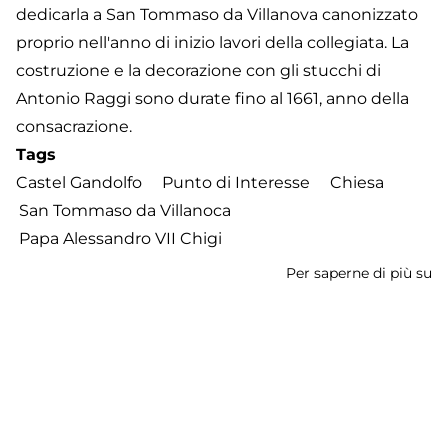
dedicarla a San Tommaso da Villanova canonizzato
proprio nell'anno di inizio lavori della collegiata. La
costruzione e la decorazione con gli stucchi di
Antonio Raggi sono durate fino al 1661, anno della
consacrazione.
Tags
Castel Gandolfo
Punto di Interesse
Chiesa
San Tommaso da Villanoca
Papa Alessandro VII Chigi
Per saperne di più su
Co
Po
S
Iscriviti a San Tommaso da Villanoca
T
d
Vi