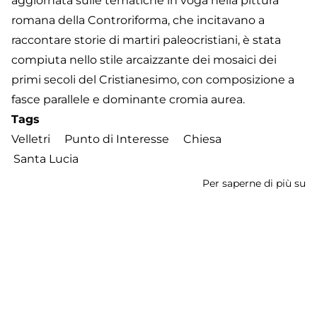
aggiornata sulle tematiche in voga nella pittura
romana della Controriforma, che incitavano a
raccontare storie di martiri paleocristiani, è stata
compiuta nello stile arcaizzante dei mosaici dei
primi secoli del Cristianesimo, con composizione a
fasce parallele e dominante cromia aurea.
Tags
Velletri
Punto di Interesse
Chiesa
Santa Lucia
Per saperne di più su
Sa
Lu
Iscriviti a Santa Lucia
Footer
Contatti
Cookie Policy
Privacy Policy