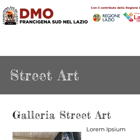
Salta
Main
Con il contributo della Regione 
al
navigation
contenuto
principale
Street Art
Galleria Street Art
Lorem Ipsium