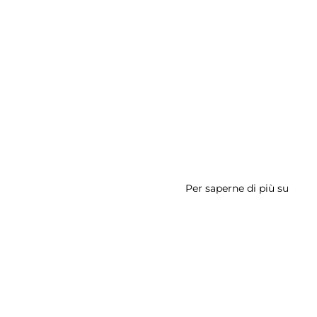
Per saperne di più su
Galler
Stree
Art