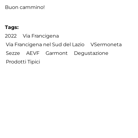
Buon cammino!
Tags
2022
Via Francigena
Via Francigena nel Sud del Lazio
VSermoneta
Sezze
AEVF
Garmont
Degustazione
Prodotti Tipici
Footer
Contatti
Cookie Policy
Privacy Policy
menu
Aggiorna le preferenze sui cookie