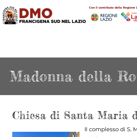
Salta
Main
Con il contributo della Regione 
al
navigation
contenuto
principale
Madonna della Ro
Chiesa di Santa Maria 
Il complesso di S. 