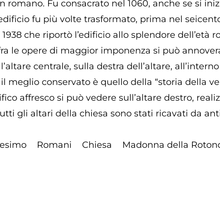
romano. Fu consacrato nel 1060, anche se si iniziò
L’edificio fu più volte trasformato, prima nel seic
 1938 che riportò l’edificio allo splendore dell’et
 fra le opere di maggior imponenza si può annover
altare centrale, sulla destra dell’altare, all’interno 
li il meglio conservato è quello della “storia della
ico affresco si può vedere sull’altare destro, realizz
utti gli altari della chiesa sono stati ricavati da a
nesimo
Romani
Chiesa
Madonna della Roton