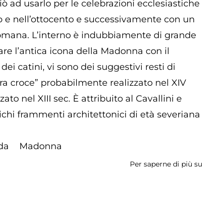
 ad usarlo per le celebrazioni ecclesiastiche
ento e nell’ottocento e successivamente con un
à romana. L’interno è indubbiamente di grande
are l’antica icona della Madonna con il
dei catini, vi sono dei suggestivi resti di
 vera croce” probabilmente realizzato nel XIV
ato nel XIII sec. È attribuito al Cavallini e
ntichi frammenti architettonici di età severiana
da
Madonna
Per saperne di più su
Chies
di
Santa
Maria
della