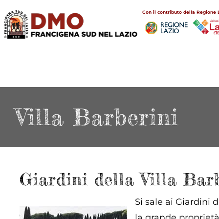
Salta
Main
Con il contributo della Regione 
al
navigation
contenuto
principale
Villa Barberini
Giardini della Villa Bar
Si sale ai Giardini 
la grande proprietà