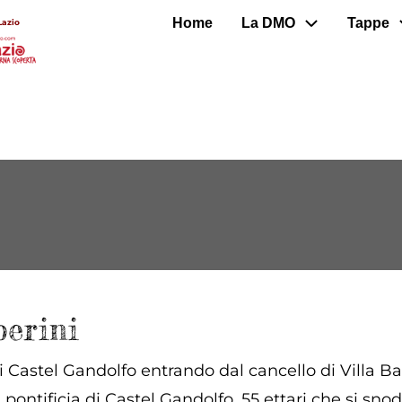
Home
La DMO
Tappe
Lazio
berini
di Castel Gandolfo entrando dal cancello di Villa Bar
 pontificia di Castel Gandolfo. 55 ettari che si sno