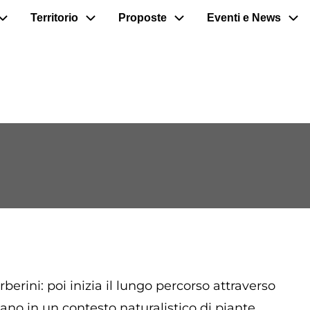
Territorio
Proposte
Eventi e News
berini: poi inizia il lungo percorso attraverso
dano in un contesto naturalistico di piante