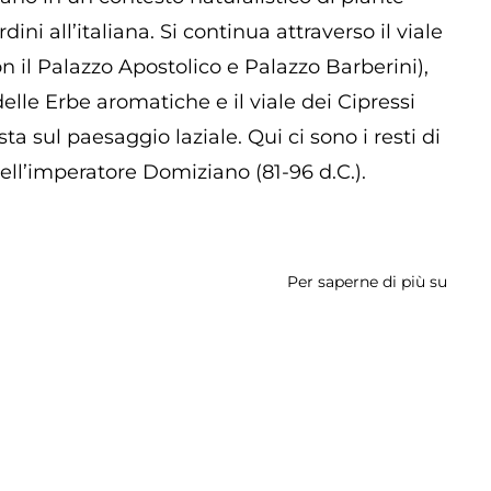
ini all’italiana. Si continua attraverso il viale
on il Palazzo Apostolico e Palazzo Barberini),
 delle Erbe aromatiche e il viale dei Cipressi
a sul paesaggio laziale. Qui ci sono i resti di
ll’imperatore Domiziano (81-96 d.C.).
Per saperne di più su
Giard
della
Villa
Barbe