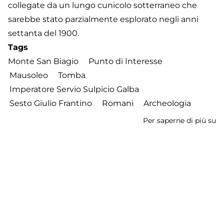
collegate da un lungo cunicolo sotterraneo che
sarebbe stato parzialmente esplorato negli anni
settanta del 1900.
Tags
Monte San Biagio
Punto di Interesse
Mausoleo
Tomba
Imperatore Servio Sulpicio Galba
Sesto Giulio Frantino
Romani
Archeologia
Per saperne di più su
M
de
Ga
Iscriviti a Imperatore Servio Sulpicio Galba
Footer
Contatti
Cookie Policy
Privacy Policy
menu