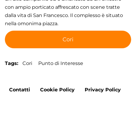
con ampio porticato affrescato con scene tratte
dalla vita di San Francesco. Il complesso è situato
nella omonima piazza.
Cori
Tags
Cori
Punto di Interesse
Footer
Contatti
Cookie Policy
Privacy Policy
menu
Aggiorna le preferenze sui cookie