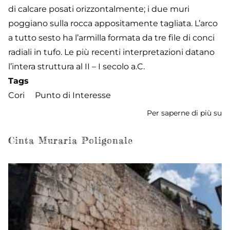
di calcare posati orizzontalmente; i due muri
poggiano sulla rocca appositamente tagliata. L’arco
a tutto sesto ha l’armilla formata da tre file di conci
radiali in tufo. Le più recenti interpretazioni datano
l’intera struttura al II – I secolo a.C.
Tags
Cori
Punto di Interesse
Per saperne di più su
P
R
de
Cinta Muraria Poligonale
C