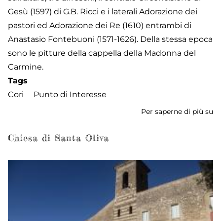
Gesù (1597) di G.B. Ricci e i laterali Adorazione dei
pastori ed Adorazione dei Re (1610) entrambi di
Anastasio Fontebuoni (1571-1626). Della stessa epoca
sono le pitture della cappella della Madonna del
Carmine.
Tags
Cori
Punto di Interesse
Per saperne di più su
Ch
de
Sa
Chiesa di Santa Oliva
Sa