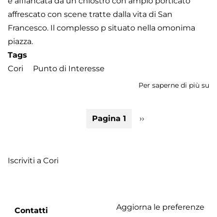
è affiancata da un chiostro con ampio porticato
affrescato con scene tratte dalla vita di San
Francesco. Il complesso p situato nella omonima
piazza.
Tags
Cori
Punto di Interesse
Per saperne di più su
Ch
di
S
Paginazione
Pagina 1
Pagina
››
Fr
successiva
Iscriviti a Cori
Aggiorna le preferenze
Footer
Contatti