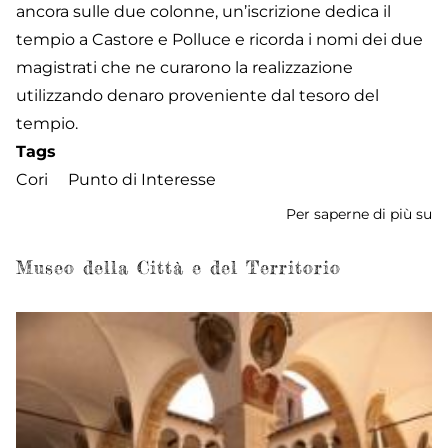
ancora sulle due colonne, un’iscrizione dedica il
tempio a Castore e Polluce e ricorda i nomi dei due
magistrati che ne curarono la realizzazione
utilizzando denaro proveniente dal tesoro del
tempio.
Tags
Cori
Punto di Interesse
Per saperne di più su
T
di
Ca
Museo della Città e del Territorio
e
Po