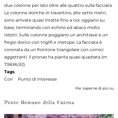
due colonne per lato oltre alle quattro sulla facciata.
Le colonne doriche in travertino, alte sette metri,
sono arrivate quasi intatte fino a noi. oggiano su
base, terminando con echino ed abaco molto
ridotti. Sulle colonne poggiano un architrave e un
fregio dorico con triglifi e metope. La facciata è
coronata da un frontone triangolare con cornici
aggettanti. Il pronao ha pianta quasi quadrata (m
7,96X6,92).
Tags
Cori
Punto di Interesse
Per saperne di più su
T
di
Er
Ponte Romano della Catena