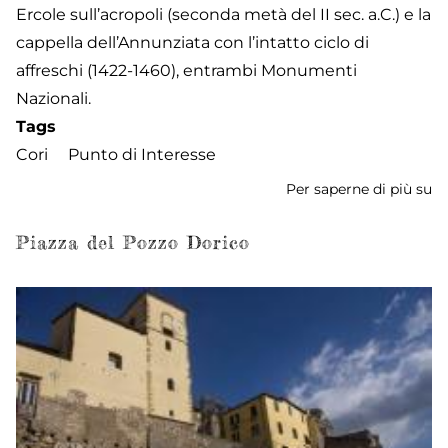
Ercole sull’acropoli (seconda metà del II sec. a.C.) e la
cappella dell’Annunziata con l’intatto ciclo di
affreschi (1422-1460), entrambi Monumenti
Nazionali.
Tags
Cori
Punto di Interesse
Per saperne di più su
M
de
Ci
Piazza del Pozzo Dorico
e
de
Te