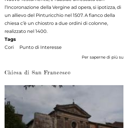
l’Incoronazione della Vergine ad opera, si ipotizza, di
un allievo del Pinturicchio nel 1507. A fianco della
chiesa c’è un chiostro a due ordini di colonne,
realizzato nel 1400.
Tags
Cori
Punto di Interesse
Per saperne di più su
Ch
di
Sa
Chiesa di San Francesco
Ol