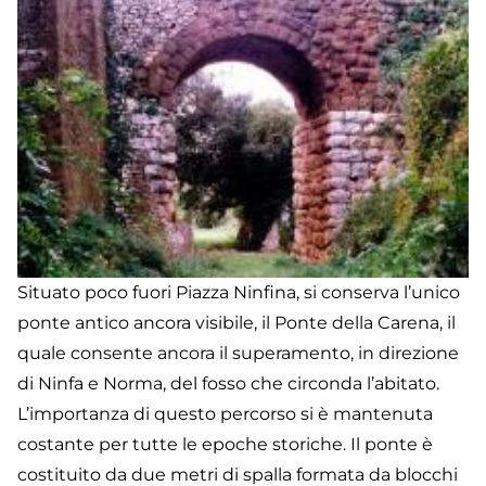
Situato poco fuori Piazza Ninfina, si conserva l’unico
ponte antico ancora visibile, il Ponte della Carena, il
quale consente ancora il superamento, in direzione
di Ninfa e Norma, del fosso che circonda l’abitato.
L’importanza di questo percorso si è mantenuta
costante per tutte le epoche storiche. Il ponte è
costituito da due metri di spalla formata da blocchi