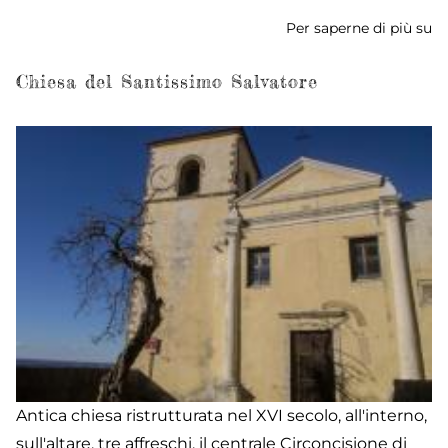
Per saperne di più su
Ci
Mu
Po
Chiesa del Santissimo Salvatore
Antica chiesa ristrutturata nel XVI secolo, all'interno,
sull'altare, tre affreschi, il centrale Circoncisione di