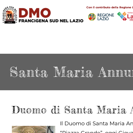
Salta
Main
Con il contributo della Regione 
al
navigation
contenuto
principale
Santa Maria Annu
Duomo di Santa Maria 
Il Duomo di Santa Maria Ann