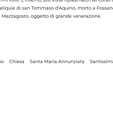
nni XXIII. L’interno, più volte riplasmato nel cors
le reliquie di san Tommaso d’Aquino, morto a Fossan
i Mezzagosto, oggetto di grande venerazione.
mo
Chiesa
Santa Maria Annunziata
Santissim