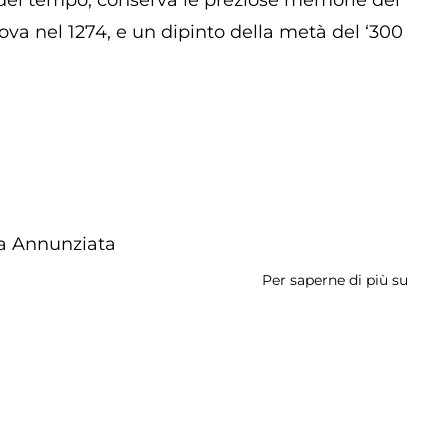
o del tempo, conserva le preziose memorie dei
ova nel 1274, e un dipinto della metà del ‘300
a Annunziata
Per saperne di più su
Duo
di
Santa
Maria
Annun