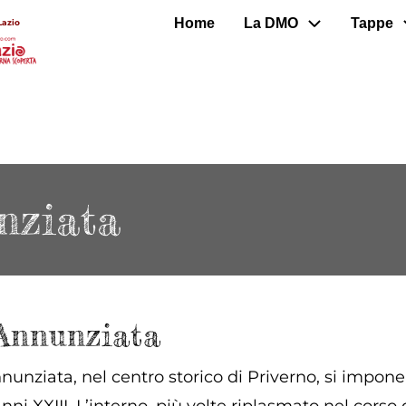
Home
La DMO
Tappe
Lazio
nziata
Annunziata
unziata, nel centro storico di Priverno, si impone 