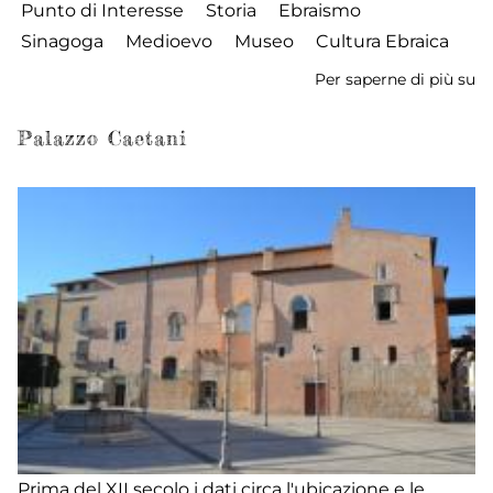
Punto di Interesse
Storia
Ebraismo
Sinagoga
Medioevo
Museo
Cultura Ebraica
Per saperne di più su
M
de
M
Palazzo Caetani
Eb
Prima del XII secolo i dati circa l'ubicazione e le