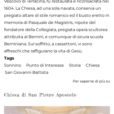
Vescovo di Terracina, fu restaurata e riconsacrata nel
1604. La Chiesa, ad una sola navata, conserva un
pregiato altare di stile romanico ed il busto eretto in
memoria di Pasquale de Magistris, nipote del
fondatore della Collegiata, pregiata opera scultorea
attribuita al Bernini, e comunque di sicura scuola
Berniniana. Sul soffitto, a cassettoni, vi sono
affreschi che raffigurano la vita di Gesù.
Tags
Sonnino
Punto di Interesse
Storia
Chiesa
San Giovanni Battista
Per saperne di più su
Ch
di
S
Chiesa di San Pietro Apostolo
Gi
Ba