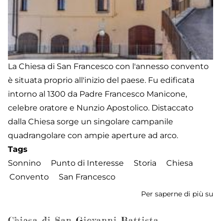
La Chiesa di San Francesco con l'annesso convento
è situata proprio all'inizio del paese. Fu edificata
intorno al 1300 da Padre Francesco Manicone,
celebre oratore e Nunzio Apostolico. Distaccato
dalla Chiesa sorge un singolare campanile
quadrangolare con ampie aperture ad arco.
Tags
Sonnino
Punto di Interesse
Storia
Chiesa
Convento
San Francesco
Per saperne di più su
Ch
C
di
Chiesa di San Giovanni Battista