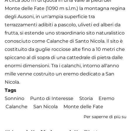
A circa 500 m di quota in una Valle ai piedi del
Monte delle Fate (1090 m s.l.m.) la montagna regina
degli Ausoni, in un'ampia superficie tra
terrazzamenti adibiti a pascolo, uliveti ed alberi da
frutta, si estende uno straordinario sito naturalistico
conosciuto come Calanche di Santo Nicola. Il sito è
costituito da guglie rocciose alte fino a 10 metri che
spiccano al di sopra di una cattedrale di pietra dalle
enormi dimensioni. Tra i calanchi, intorno all'anno
mille venne costruito un eremo dedicato a San
Nicola.
Tags
Sonnino
Punto di Interesse
Storia
Eremo
Calanche
San Nicola
Monte delle Fate
Per saperne di più su
E
e