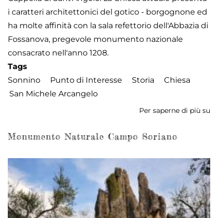
i caratteri architettonici del gotico - borgognone ed
ha molte affinità con la sala refettorio dell'Abbazia di
Fossanova, pregevole monumento nazionale
consacrato nell'anno 1208.
Tags
Sonnino
Punto di Interesse
Storia
Chiesa
San Michele Arcangelo
Per saperne di più su
Ch
di
S
Monumento Naturale Campo Soriano
Mi
Ar