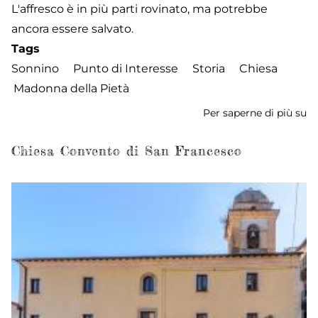
L'affresco è in più parti rovinato, ma potrebbe
ancora essere salvato.
Tags
Sonnino
Punto di Interesse
Storia
Chiesa
Madonna della Pietà
Per saperne di più su
Ch
de
M
Chiesa Convento di San Francesco
de
Pi