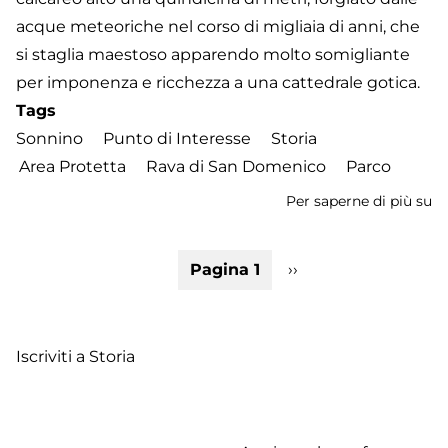
acque meteoriche nel corso di migliaia di anni, che
si staglia maestoso apparendo molto somigliante
per imponenza e ricchezza a una cattedrale gotica.
Tags
Sonnino
Punto di Interesse
Storia
Area Protetta
Rava di San Domenico
Parco
Per saperne di più su
M
Na
C
Paginazione
Pagina 1
Pagina
››
So
successiva
Iscriviti a Storia