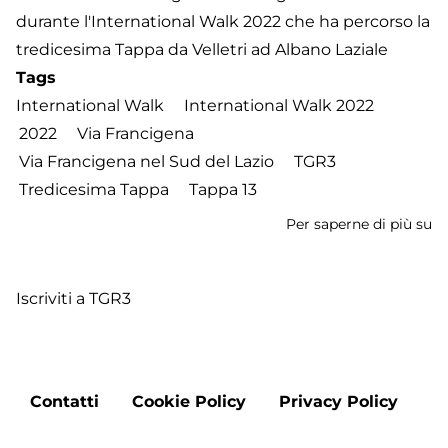
durante l'International Walk 2022 che ha percorso la
tredicesima Tappa da Velletri ad Albano Laziale
Tags
International Walk
International Walk 2022
2022
Via Francigena
Via Francigena nel Sud del Lazio
TGR3
Tredicesima Tappa
Tappa 13
Per saperne di più su
In
W
2
Iscriviti a TGR3
-
Tr
T
d
Footer
Ve
Contatti
Cookie Policy
Privacy Policy
menu
a