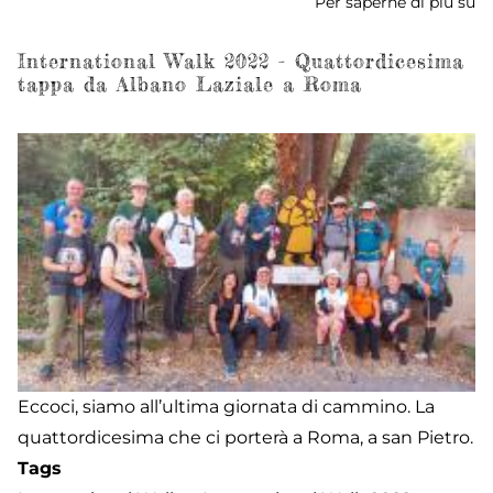
Per saperne di più su
In
W
2
International Walk 2022 - Quattordicesima
tappa da Albano Laziale a Roma
-
ri
fi
Eccoci, siamo all’ultima giornata di cammino. La
quattordicesima che ci porterà a Roma, a san Pietro.
Tags