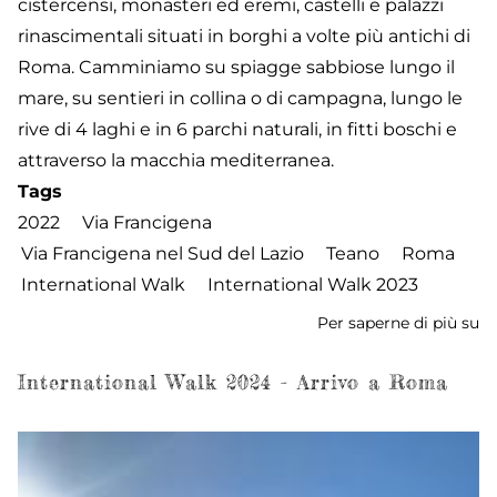
cistercensi, monasteri ed eremi, castelli e palazzi
rinascimentali situati in borghi a volte più antichi di
Roma. Camminiamo su spiagge sabbiose lungo il
mare, su sentieri in collina o di campagna, lungo le
rive di 4 laghi e in 6 parchi naturali, in fitti boschi e
attraverso la macchia mediterranea.
Tags
2022
Via Francigena
Via Francigena nel Sud del Lazio
Teano
Roma
International Walk
International Walk 2023
Per saperne di più su
In
W
Ju
International Walk 2024 - Arrivo a Roma
2