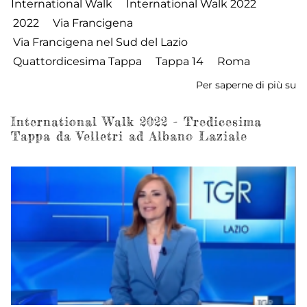
International Walk
International Walk 2022
2022
Via Francigena
Via Francigena nel Sud del Lazio
Quattordicesima Tappa
Tappa 14
Roma
Per saperne di più su
In
W
2
International Walk 2022 - Tredicesima
Tappa da Velletri ad Albano Laziale
-
Qu
ta
d
A
La
a
R