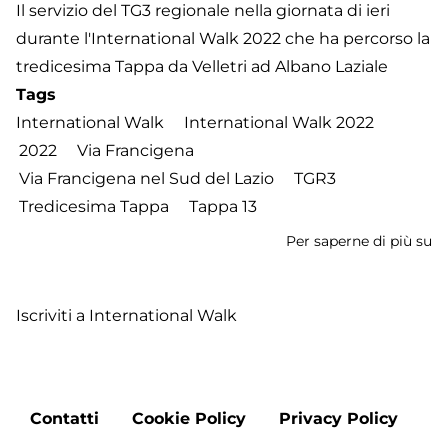
Il servizio del TG3 regionale nella giornata di ieri
durante l'International Walk 2022 che ha percorso la
tredicesima Tappa da Velletri ad Albano Laziale
Tags
International Walk
International Walk 2022
2022
Via Francigena
Via Francigena nel Sud del Lazio
TGR3
Tredicesima Tappa
Tappa 13
Per saperne di più su
In
W
2
Iscriviti a International Walk
-
Tr
T
d
Footer
Ve
Contatti
Cookie Policy
Privacy Policy
menu
a