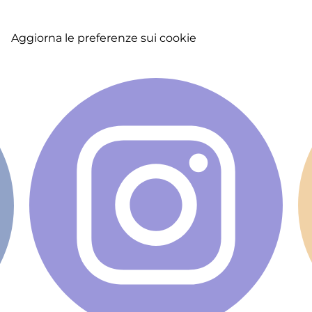
A
La
Aggiorna le preferenze sui cookie