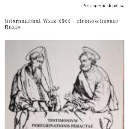
Per saperne di più su
In
W
2
International Walk 2022 - riconoscimento
finale