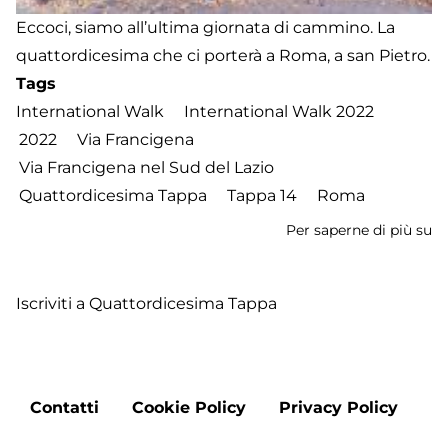
Eccoci, siamo all’ultima giornata di cammino. La
quattordicesima che ci porterà a Roma, a san Pietro.
Tags
International Walk
International Walk 2022
2022
Via Francigena
Via Francigena nel Sud del Lazio
Quattordicesima Tappa
Tappa 14
Roma
Per saperne di più su
In
W
2
Iscriviti a Quattordicesima Tappa
-
Qu
ta
d
Footer
A
Contatti
Cookie Policy
Privacy Policy
menu
La