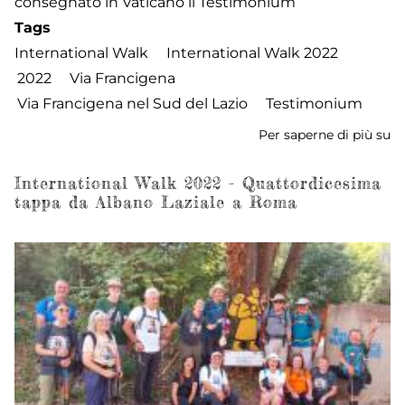
consegnato in Vaticano il Testimonium
Tags
International Walk
International Walk 2022
2022
Via Francigena
Via Francigena nel Sud del Lazio
Testimonium
Per saperne di più su
In
W
2
International Walk 2022 - Quattordicesima
tappa da Albano Laziale a Roma
-
ri
fi