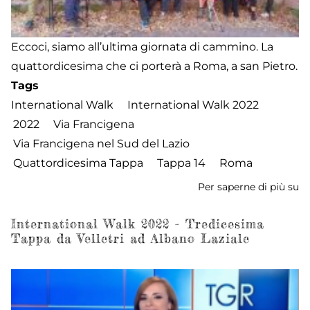
Eccoci, siamo all’ultima giornata di cammino. La
quattordicesima che ci porterà a Roma, a san Pietro.
Tags
International Walk
International Walk 2022
2022
Via Francigena
Via Francigena nel Sud del Lazio
Quattordicesima Tappa
Tappa 14
Roma
Per saperne di più su
In
W
2
International Walk 2022 - Tredicesima
Tappa da Velletri ad Albano Laziale
-
Qu
ta
d
A