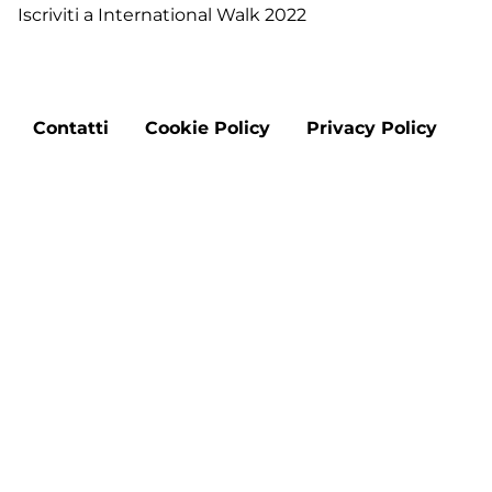
Iscriviti a International Walk 2022
-
Tr
T
d
Footer
Ve
Contatti
Cookie Policy
Privacy Policy
menu
a
A
La
Aggiorna le preferenze sui cookie