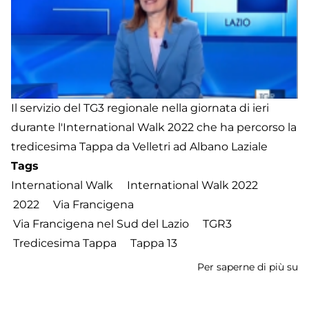
La
a
R
Il servizio del TG3 regionale nella giornata di ieri
durante l'International Walk 2022 che ha percorso la
tredicesima Tappa da Velletri ad Albano Laziale
Tags
International Walk
International Walk 2022
2022
Via Francigena
Via Francigena nel Sud del Lazio
TGR3
Tredicesima Tappa
Tappa 13
Per saperne di più su
In
W
2