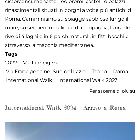
cistercensi, monasteri ed eremi, castelli e palazzi
rinascimentali situati in borghi a volte più antichi di
Roma. Camminiamo su spiagge sabbiose lungo il
mare, su sentieri in collina o di campagna, lungo le
rive di 4 laghi e in 6 parchi naturali, in fitti boschi e
attraverso la macchia mediterranea.
Tags
2022
Via Francigena
Via Francigena nel Sud del Lazio
Teano
Roma
International Walk
International Walk 2023
Per saperne di più su
In
W
Ju
International Walk 2024 - Arrivo a Roma
2