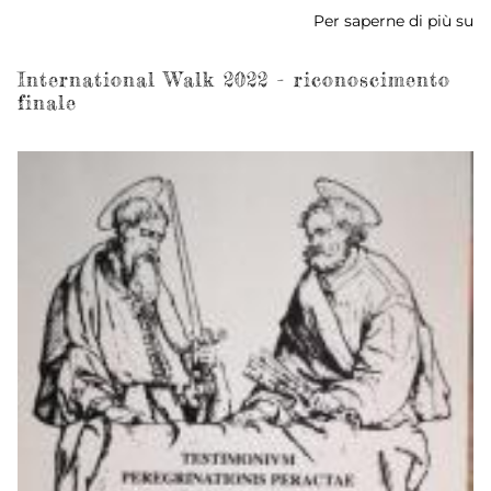
Per saperne di più su
In
W
2
International Walk 2022 - riconoscimento
finale