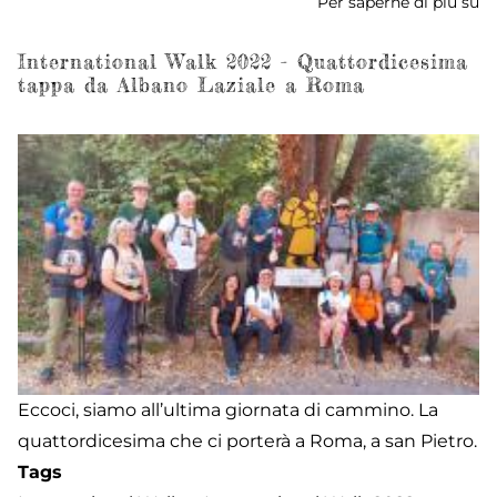
Per saperne di più su
In
W
2
International Walk 2022 - Quattordicesima
tappa da Albano Laziale a Roma
-
ri
fi
Eccoci, siamo all’ultima giornata di cammino. La
quattordicesima che ci porterà a Roma, a san Pietro.
Tags