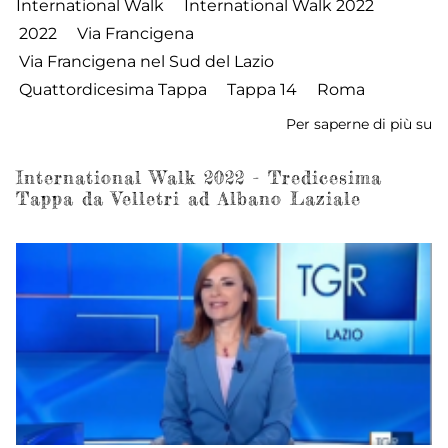
International Walk
International Walk 2022
2022
Via Francigena
Via Francigena nel Sud del Lazio
Quattordicesima Tappa
Tappa 14
Roma
Per saperne di più su
In
W
2
International Walk 2022 - Tredicesima
Tappa da Velletri ad Albano Laziale
-
Qu
ta
d
A
La
a
R