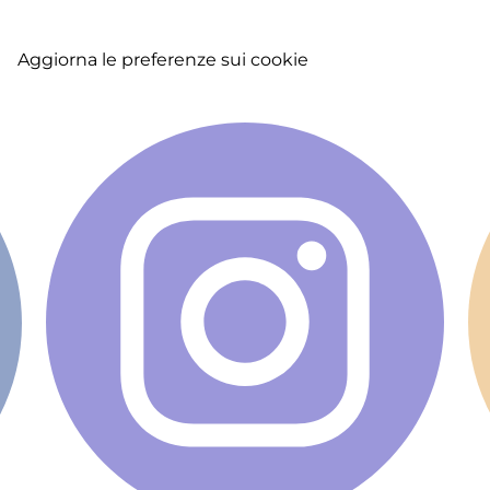
A
La
Aggiorna le preferenze sui cookie