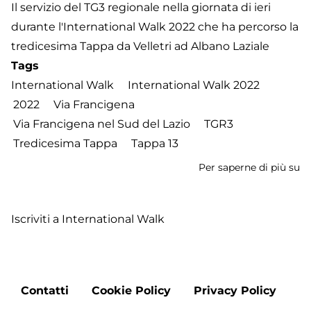
Il servizio del TG3 regionale nella giornata di ieri
durante l'International Walk 2022 che ha percorso la
tredicesima Tappa da Velletri ad Albano Laziale
Tags
International Walk
International Walk 2022
2022
Via Francigena
Via Francigena nel Sud del Lazio
TGR3
Tredicesima Tappa
Tappa 13
Per saperne di più su
In
W
2
Iscriviti a International Walk
-
Tr
T
d
Footer
Ve
Contatti
Cookie Policy
Privacy Policy
menu
a