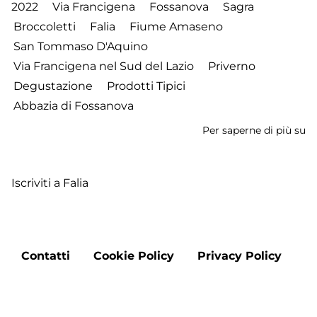
2022
Via Francigena
Fossanova
Sagra
Broccoletti
Falia
Fiume Amaseno
San Tommaso D'Aquino
Via Francigena nel Sud del Lazio
Priverno
Degustazione
Prodotti Tipici
Abbazia di Fossanova
Per saperne di più su
D
12
-
Iscriviti a Falia
I
lu
de
Fr
Footer
-
Contatti
Cookie Policy
Privacy Policy
menu
Pr
Aggiorna le preferenze sui cookie