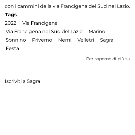
con i cammini della via Francigena del Sud nel Lazio.
Tags
2022
Via Francigena
Via Francigena nel Sud del Lazio
Marino
Sonnino
Priverno
Nemi
Velletri
Sagra
Festa
Per saperne di più su
I
lu
de
Iscriviti a Sagra
Fr
-
A
Fe
Footer
Contatti
Cookie Policy
Privacy Policy
menu