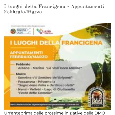
-
I luoghi della Francigena - Appuntamenti
Febbraio/Marzo
I
lu
de
Fr
-
Pr
Un'anteprima delle prossime iniziative della DMO