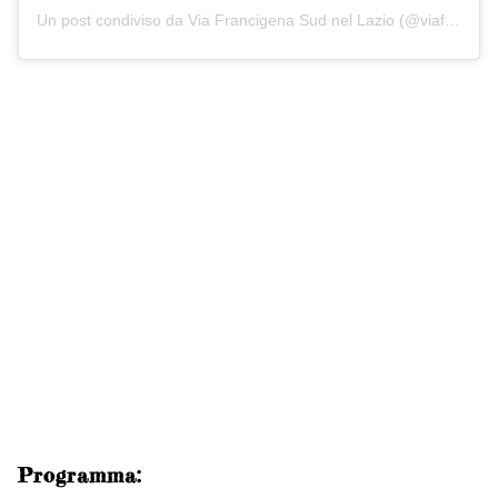
Un post condiviso da Via Francigena Sud nel Lazio (@viafrancigenasudlazio)
Programma: