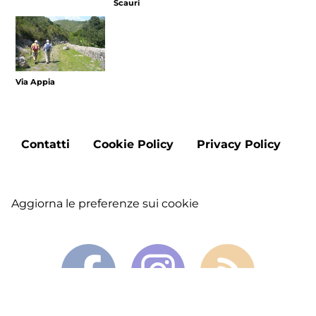
Scauri
Via Appia
Footer
Contatti
Cookie Policy
Privacy Policy
menu
Aggiorna le preferenze sui cookie