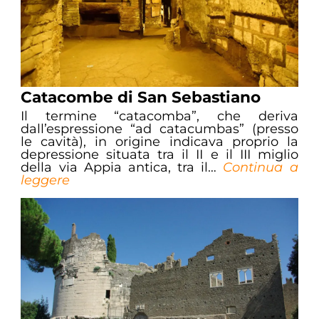
Catacombe di San Sebastiano
Il termine “catacomba”, che deriva
dall’espressione “ad catacumbas” (presso
le cavità), in origine indicava proprio la
depressione situata tra il II e il III miglio
della via Appia antica, tra il…
Continua a
leggere