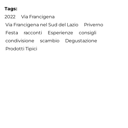
Tags
2022
Via Francigena
Via Francigena nel Sud del Lazio
Priverno
Festa
racconti
Esperienze
consigli
condivisione
scambio
Degustazione
Prodotti Tipici
Footer
Contatti
Cookie Policy
Privacy Policy
menu
Aggiorna le preferenze sui cookie