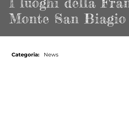
I luoghi della Fr
Monte San Biagio
Categoria
News