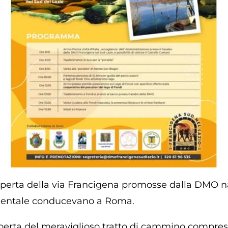
coperta della via Francigena promosse dalla DMO n
cidentale conducevano a Roma.
erta del meraviglioso tratto di cammino compreso