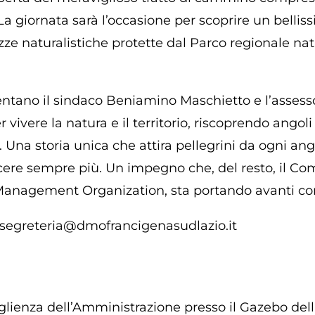
iornata sarà l’occasione per scoprire un bellissim
llezze naturalistiche protette dal Parco regionale n
entano il sindaco Beniamino Maschietto e l’assess
r vivere la natura e il territorio, riscoprendo ango
a. Una storia unica che attira pellegrini da ogni 
cere sempre più. Un impegno che, del resto, il C
 Management Organization, sta portando avanti co
35 segreteria@dmofrancigenasudlazio.it
ccoglienza dell’Amministrazione presso il Gazebo d