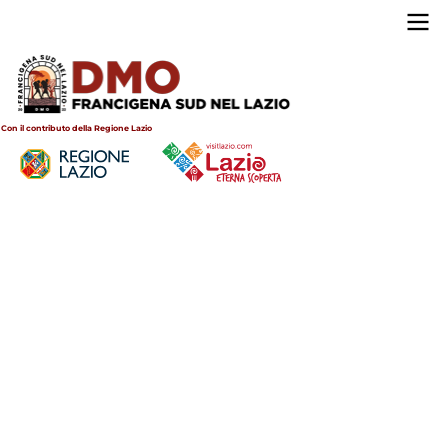
Salta
al
Main
contenuto
navigation
principale
Con il contributo della Regione Lazio