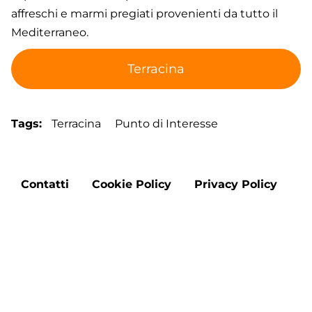
affreschi e marmi pregiati provenienti da tutto il
Mediterraneo.
Terracina
Tags
Terracina
Punto di Interesse
Footer
Contatti
Cookie Policy
Privacy Policy
menu
Aggiorna le preferenze sui cookie