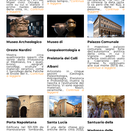
antico tempio…
Continua
Musei civici. Occupa il
si conosce la data certa.
a leggere
colle su cui si stanziò il
Si sa però che nel 1622, a
primo nucleo abitato
causa delle sue
della città, in…
Continua
pessime…
Continua a
a leggere
leggere
Museo Archeologico
Museo di
Palazzo Comunale
Il maestoso palazzo
comunale, segno forte
Oreste Nardini
Geopaleontologia e
dell’autonomia politica
della città, in cui il
Mostra circa
Vignola adattò lo
quattrocento reperti che
Preistoria dei Colli
schema costruttivo usato
vanno dalla Protostoria
a Caprarola per i
al Medioevo, tra i quali,
Farnese, fu continuato
bronzi, epigrafi,
alla sua morte (1573) da…
Albani
sarcofagi, sculture e
Continua a leggere
materiali ceramici, come
il Sarcofago delle Fatiche
Articolato in cinque
di Ercole del II…
Continua
sezioni (Geologia,
a leggere
Paleontologia,
Antropologia, Preistoria
e Protostoria), illustra la
nascita e l’evoluzione del
territorio. Vi sono esposti
materiali, fossili,
ceramiche…
Continua a
leggere
Porta Napoletana
Santa Lucia
Santuario della
Edificata nel 1511-1519 da
È una delle chiese più
manovalanze lombarde,
antiche della città (1032),
Madonna delle