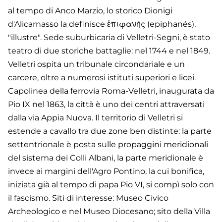
al tempo di Anco Marzio, lo storico Dionigi
d'Alicarnasso la definisce ἐπιφανής (epiphanés),
"illustre". Sede suburbicaria di Velletri-Segni, è stato
teatro di due storiche battaglie: nel 1744 e nel 1849.
Velletri ospita un tribunale circondariale e un
carcere, oltre a numerosi istituti superiori e licei.
Capolinea della ferrovia Roma-Velletri, inaugurata da
Pio IX nel 1863, la città è uno dei centri attraversati
dalla via Appia Nuova. Il territorio di Velletri si
estende a cavallo tra due zone ben distinte: la parte
settentrionale è posta sulle propaggini meridionali
del sistema dei Colli Albani, la parte meridionale è
invece ai margini dell'Agro Pontino, la cui bonifica,
iniziata già al tempo di papa Pio VI, si compì solo con
il fascismo. Siti di interesse: Museo Civico
Archeologico e nel Museo Diocesano; sito della Villa