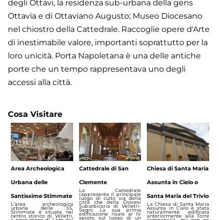
degli Ottavi, la residenza sub-urbana della gens
Ottavia e di Ottaviano Augusto; Museo Diocesano
nel chiostro della Cattedrale. Raccoglie opere d'Arte
di inestimabile valore, importanti soprattutto per la
loro unicità. Porta Napoletana è una delle antiche
porte che un tempo rappresentava uno degli
accessi alla città.
Cosa Visitare
Area Archeologica
Cattedrale di San
Chiesa di Santa Maria
Urbana delle
Clemente
Assunta in Cielo o
La Cattedrale
rappresenta il principale
Santissime Stimmate
Santa Maria del Trivio
luogo di culto sia della
città che della Diocesi
L’area archeologica
La Chiesa di Santa Maria
Suburbicaria di Velletri-
urbana delle SS.
Assunta in Cielo è stata
Segni. La sua prima
Stimmate è situata nel
naturalmente edificata
edificazione risale al IV
centro storico di Velletri,
anteriormente alla Torre
secolo, sul luogo di un
a poco meno di 1 km dai
campanaria, ma non ne