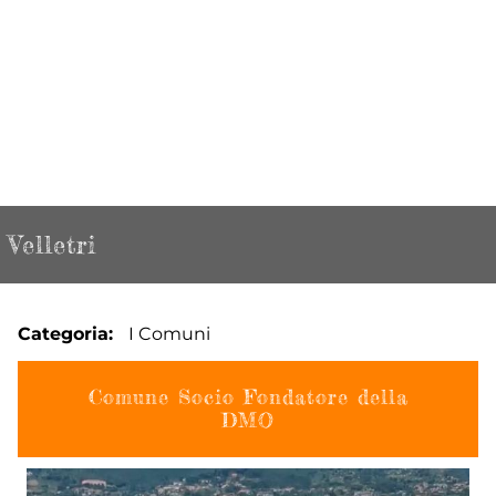
Velletri
Categoria
I Comuni
Comune Socio Fondatore della
DMO