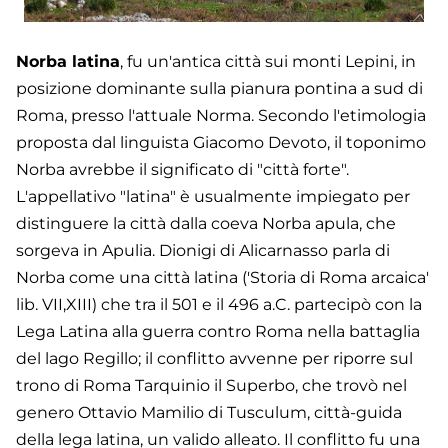
Norba latina
, fu un'antica città sui monti Lepini, in
posizione dominante sulla pianura pontina a sud di
Roma, presso l'attuale Norma. Secondo l'etimologia
proposta dal linguista Giacomo Devoto, il toponimo
Norba avrebbe il significato di "città forte".
L'appellativo "latina" è usualmente impiegato per
distinguere la città dalla coeva Norba apula, che
sorgeva in Apulia. Dionigi di Alicarnasso parla di
Norba come una città latina ('Storia di Roma arcaica'
lib. VII,XIII) che tra il 501 e il 496 a.C. partecipò con la
Lega Latina alla guerra contro Roma nella battaglia
del lago Regillo; il conflitto avvenne per riporre sul
trono di Roma Tarquinio il Superbo, che trovò nel
genero Ottavio Mamilio di Tusculum, città-guida
della lega latina, un valido alleato. Il conflitto fu una