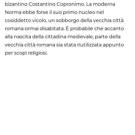
bizantino Costantino Copronimo. La moderna
Norma ebbe forse il suo primo nucleo nel
cosiddetto vicolo, un sobborgo della vecchia città
romana ormai disabitata. È probabile che accanto
alla nascita della cittadina medievale, parte della
vecchia città romana sia stata riutilizzata appunto
per scopi religiosi.
Footer
Contatti
Cookie Policy
Privacy Policy
menu
Aggiorna le preferenze sui cookie