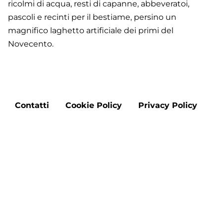
ricolmi di acqua, resti di capanne, abbeveratoi,
pascoli e recinti per il bestiame, persino un
magnifico laghetto artificiale dei primi del
Novecento.
Footer
Contatti
Cookie Policy
Privacy Policy
menu
Aggiorna le preferenze sui cookie