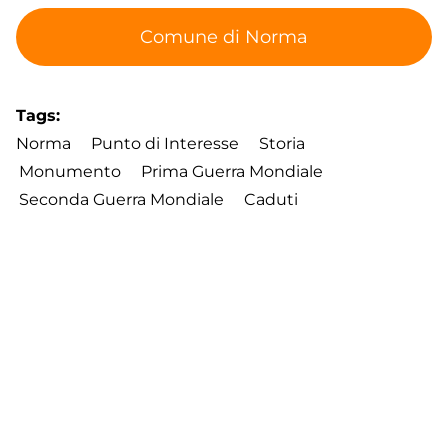
Comune di Norma
Tags
Norma
Punto di Interesse
Storia
Monumento
Prima Guerra Mondiale
Seconda Guerra Mondiale
Caduti
Footer
Contatti
Cookie Policy
Privacy Policy
menu
Aggiorna le preferenze sui cookie