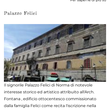
Per saperne di più su
Ch
SS
An
Palazzo Felici
Il signorile Palazzo Felici di Norma di notevole
interesse storico ed artistico attribuito all'Arch.
Fontana , edificio ottocentesco commissionato
dalla famiglia Felici come recita l'iscrizione nella