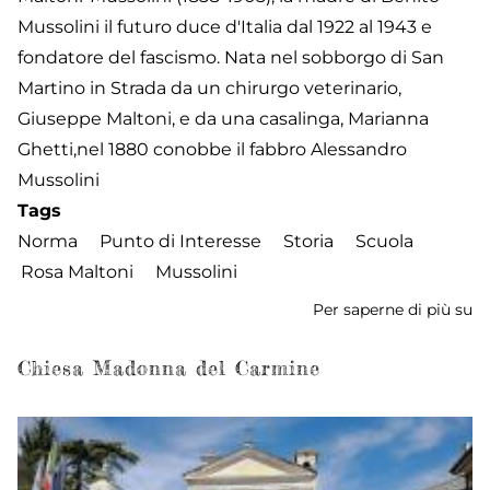
Mussolini il futuro duce d'Italia dal 1922 al 1943 e
fondatore del fascismo. Nata nel sobborgo di San
Martino in Strada da un chirurgo veterinario,
Giuseppe Maltoni, e da una casalinga, Marianna
Ghetti,nel 1880 conobbe il fabbro Alessandro
Mussolini
Tags
Norma
Punto di Interesse
Storia
Scuola
Rosa Maltoni
Mussolini
Per saperne di più su
Sc
E
R
Chiesa Madonna del Carmine
Ma
Mu