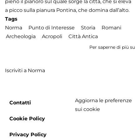
pieno il pianoro sul quale sorge la città, che si eleva
a picco sulla pianura Pontina, che domina dall’alto.
Tags
Norma
Punto di Interesse
Storia
Romani
Archeologia
Acropoli
Città Antica
Per saperne di più su
P
Ar
de
Iscriviti a Norma
Ci
di
N
Aggiorna le preferenze
Footer
Contatti
sui cookie
menu
Cookie Policy
Privacy Policy