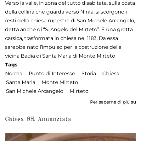
Verso la valle, in zona del tutto disabitata, sulla costa
della collina che guarda verso Ninfa, si scorgono i
resti della chiesa rupestre di San Michele Arcangelo,
detta anche di “S. Angelo del Mirteto”. È una grotta
carsica, trasformata in chiesa nel 1183. Da essa
sarebbe nato l’impulso per la costruzione della
vicina Badia di Santa Maria di Monte Mirteto
Tags
Norma
Punto di Interesse
Storia
Chiesa
Santa Maria
Monte Mirteto
San Michele Arcangelo
MIrteto
Per saperne di più su
Ch
di
Sa
Chiesa SS. Annunziata
Ma
So