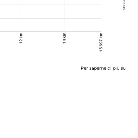
Per saperne di più su
Tapp
4:
Gaet
-
Itri