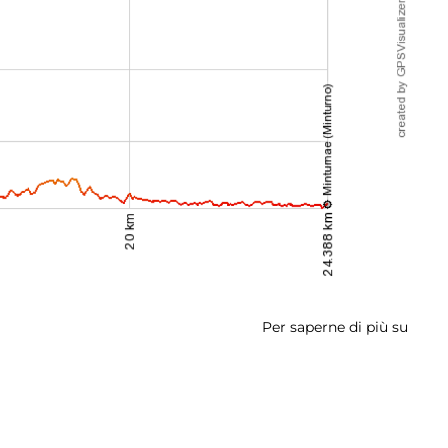
Per saperne di più su
Tapp
2:
Sessa
Auru
-