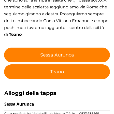
che sono sulla rampa in salita che gli passa sotto. Al
termine delle scalette raggiungiamo via Roma che
seguiamo girando a destra. Proseguiamo sempre
dritto imboccando Corso Vittorio Emanuele e dopo
pochi metri avremo raggiunto il centro della città
di
Teano
.
Sessa Aurunca
Teano
Alloggi della tappa
Sessa Aurunca
Casa per ferie Ist. Volpicelli
via Monte Ofelio
0823 938569