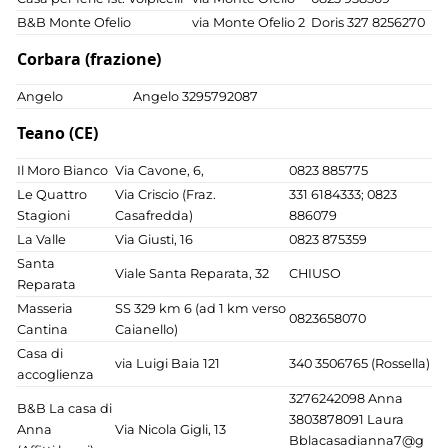
B&B Monte Ofelio
via Monte Ofelio 2
Doris 327 8256270
Corbara (frazione)
Angelo
Angelo 3295792087
Teano (CE)
Il Moro Bianco
Via Cavone, 6,
0823 885775
Le Quattro
Via Criscio (Fraz.
331 6184333; 0823
Stagioni
Casafredda)
886079
La Valle
Via Giusti, 16
0823 875359
Santa
Viale Santa Reparata, 32
CHIUSO
Reparata
Masseria
SS 329 km 6 (ad 1 km verso
0823658070
Cantina
Caianello)
Casa di
via Luigi Baia 121
340 3506765 (Rossella)
accoglienza
3276242098 Anna
B&B La casa di
3803878091 Laura
Anna
Via Nicola Gigli, 13
Bblacasadianna7@g