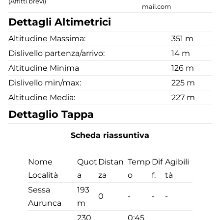
(Affitti brevi)
mail.com
Dettagli Altimetrici
Altitudine Massima:
351 m
Dislivello partenza/arrivo:
14 m
Altitudine Minima
126 m
Dislivello min/max:
225 m
Altitudine Media:
227 m
Dettaglio Tappa
Scheda riassuntiva
Nome
Quot
Distan
Temp
Dif
Agibili
Località
a
za
o
f.
tà
Sessa
193
0
-
-
-
Aurunca
m
230
0:45