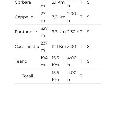
Corbara
3,1 Km
T
Si
m
h
271
2:00
Cappelle
7,6 Km
T
Si
m
h
327
Fontanelle
9,3 Km
2:30 h
T
Si
m
237
Casamostra
12,1 Km
3:00
T
Si
m
194
15,6
4:00
Teano
T
Si
m
Km
h
15,6
4:00
Totali
T
Km
h