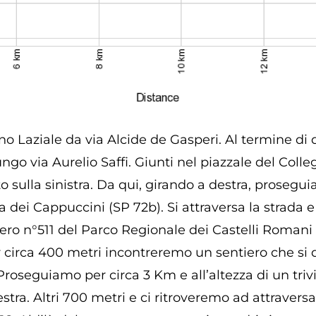
no Laziale da via Alcide de Gasperi. Al termine di 
go via Aurelio Saffi. Giunti nel piazzale del Col
o sulla sinistra. Da qui, girando a destra, proseg
a dei Cappuccini (SP 72b). Si attraversa la strada e
ntiero n°511 del Parco Regionale dei Castelli Roman
irca 400 metri incontreremo un sentiero che si di
Proseguiamo per circa 3 Km e all’altezza di un triv
estra. Altri 700 metri e ci ritroveremo ad attravers