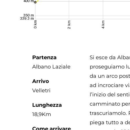
Partenza
Si esce da Alba
Albano Laziale
proseguiamo lun
da un arco post
Arrivo
ad incrociare vi
Velletri
l’inizio del se
camminato per c
Lunghezza
trascuriamolo. 
18,9Km
piega tutto a d
Come arrivare