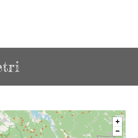
tri
+
−