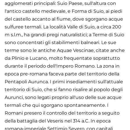
agglomerati principali: Suio Paese, sull'altura con
l'antico castello medievale, e Forma di Suio, ai piedi
del castello accanto al fiume, dove sgorgano acque
sulfuree termali. La località Valle di Suio, a circa 200
m s.l.m., ha grandi pregi naturalistici; a Terme di Suio
sono concentrati gli stabilimenti balneari. Le sue
terme sono le antiche Aquae Vescinae, citate anche
da Plinio e Lucano, molto frequentate soprattutto
durante il periodo dell'Impero Romano. La zona in
epoca pre-romana faceva parte del territorio della
Pentapoli Aurunca. I primi insediamenti sull'attuale
territorio di Suio, che si fanno risalire al popolo degli
Aurunci, sono legati proprio all'uso delle sue acque
termali che qui sgorgano spontaneamente. I
Romani presero il controllo del territorio a seguito
della battaglia del Veseris nel 314 a.C. In epoca
romana-imperiale Settimio Severo, con capitali