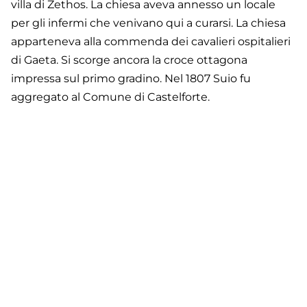
villa di Zethos. La chiesa aveva annesso un locale
per gli infermi che venivano qui a curarsi. La chiesa
apparteneva alla commenda dei cavalieri ospitalieri
di Gaeta. Si scorge ancora la croce ottagona
impressa sul primo gradino. Nel 1807 Suio fu
aggregato al Comune di Castelforte.
Footer
Contatti
Cookie Policy
Privacy Policy
menu
Aggiorna le preferenze sui cookie