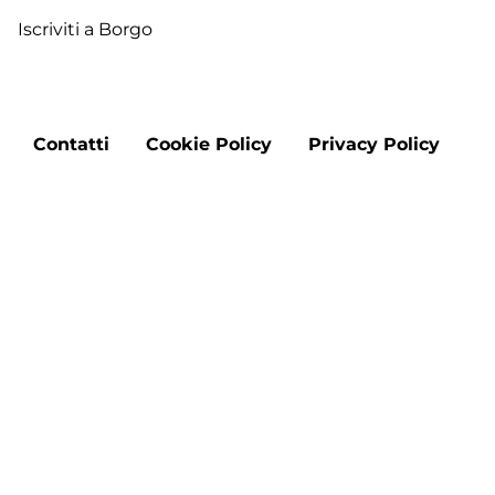
Iscriviti a Borgo
Footer
Contatti
Cookie Policy
Privacy Policy
menu
Aggiorna le preferenze sui cookie