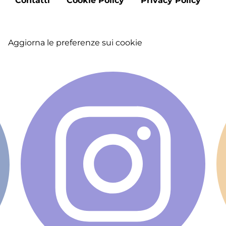
Footer
Contatti
Cookie Policy
Privacy Policy
menu
Aggiorna le preferenze sui cookie