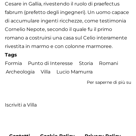
Cesare in Gallia, rivestendo il ruolo di praefectus
fabrum (prefetto degli ingegneri). Un uomo capace
di accumulare ingenti ricchezze, come testimonia
Cornelio Nepote, secondo il quale fu il primo
romano a costruirsi una casa sul Celio interamente
rivestita in marmo e con colonne marmoree.
Tags
Formia
Punto di Interesse
Storia
Romani
Archeologia
Villa
Lucio Mamurra
Per saperne di più su
Vi
di
M
Iscriviti a Villa