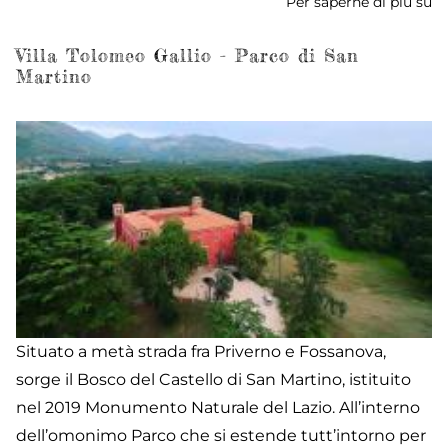
Per saperne di più su
Vi
di
Et
Villa Tolomeo Gallio - Parco di San
Martino
R
ai
Ca
Situato a metà strada fra Priverno e Fossanova,
sorge il Bosco del Castello di San Martino, istituito
nel 2019 Monumento Naturale del Lazio. All’interno
dell’omonimo Parco che si estende tutt’intorno per