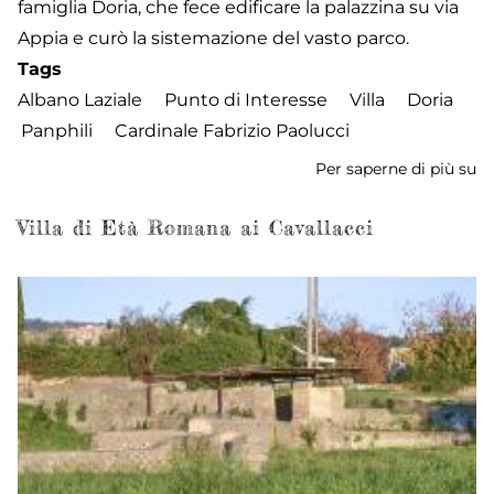
famiglia Doria, che fece edificare la palazzina su via
Appia e curò la sistemazione del vasto parco.
Tags
Albano Laziale
Punto di Interesse
Villa
Doria
Panphili
Cardinale Fabrizio Paolucci
Per saperne di più su
Vi
Do
Pa
Villa di Età Romana ai Cavallacci