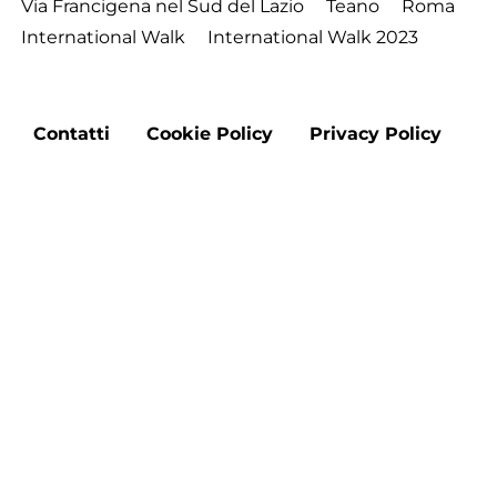
Via Francigena nel Sud del Lazio
Teano
Roma
International Walk
International Walk 2023
Footer
Contatti
Cookie Policy
Privacy Policy
menu
Aggiorna le preferenze sui cookie